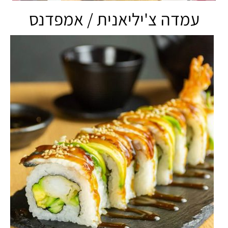
עמדה צ'יליאנית / אמפדנס