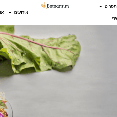
תפריט
אירועים
או
רי