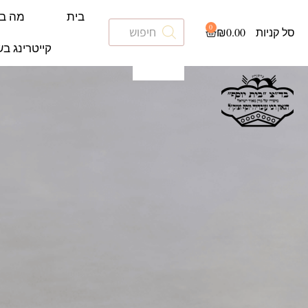
בית
מה ב
0
₪
0.00
קייטרינג בש