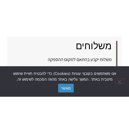
משלוחים
משלוח יקבע בהתאם למקום ההספקה
כשרות
אנו משתמשים בקובצי עוגיות (Cookies) כדי להבטיח חוויית שימוש
נשמח לעזור לכל שאלה?
מיטבית באתר. המשך גלישה באתר מהווה הסכמה לשימוש זה.
מאשר
לקייטרינג אישור משרד הבריאות וכשרות של הרבנות
ראשל"צ.
לפרטים והזמנות:
03-3811112