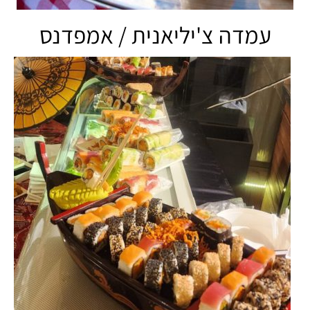
עמדה צ'יליאנית / אמפדנס