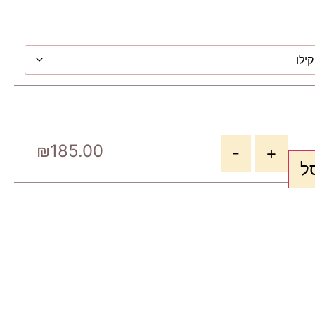
₪
185.00
-
+
ל