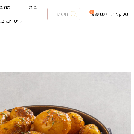
בית
מה ב
0
₪
0.00
קייטרינג בש