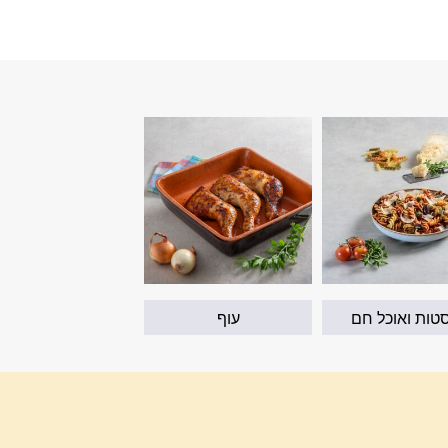
טות ואוכל חם
עוף