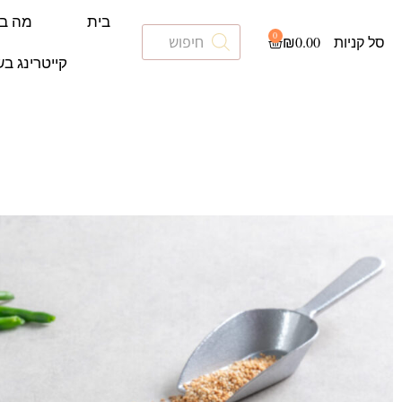
בית
מה ב
0
₪
0.00
קייטרינג בש