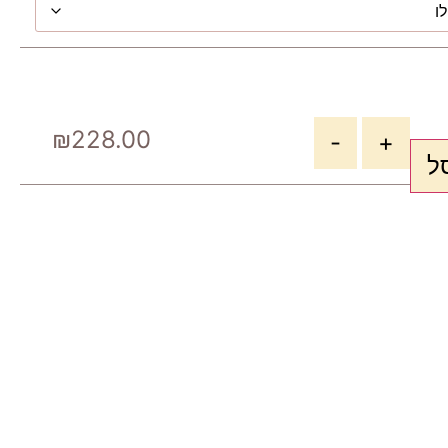
₪
228.00
-
+
ל