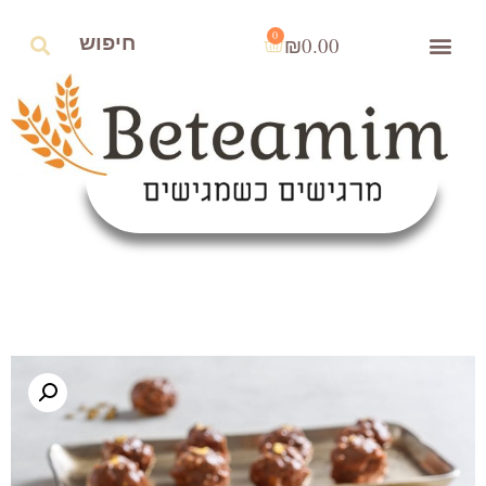
0
₪
0.00