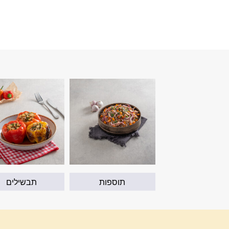
תוספות
תבשילים