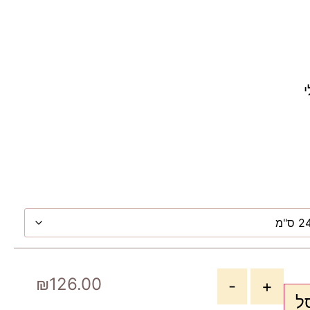
י
₪
126.00
-
+
ל