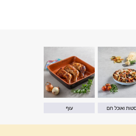
טות ואוכל חם
עוף