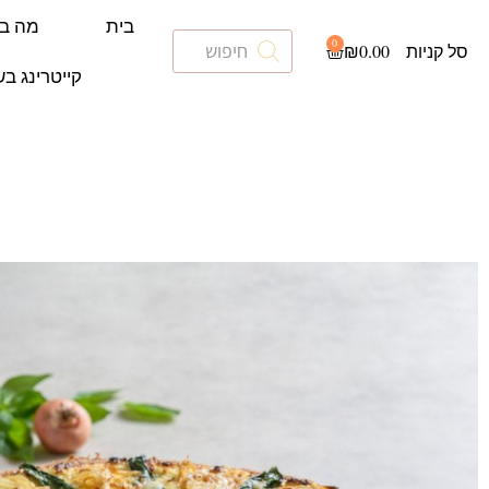
בית
מה ב
0
₪
0.00
קייטרינג בש