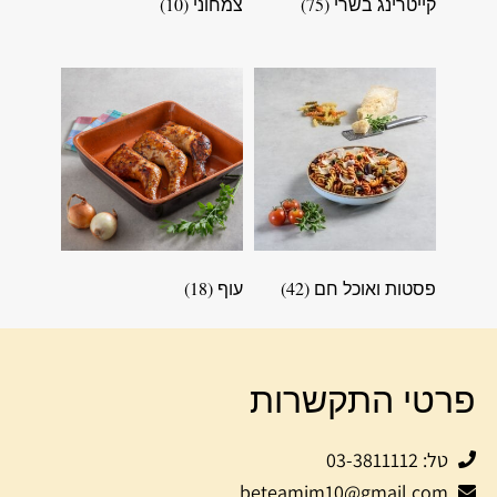
קייטרינג בשרי
(75)
צמחוני
(10)
פסטות ואוכל חם
(42)
עוף
(18)
פרטי התקשרות
טל: 03-3811112
beteamim10@gmail.com