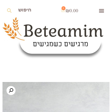
0
₪
0.00