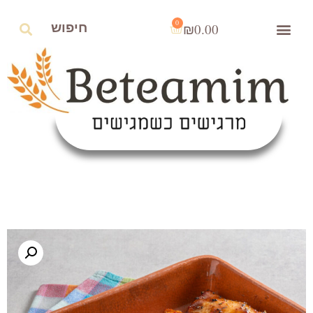
0
₪
0.00