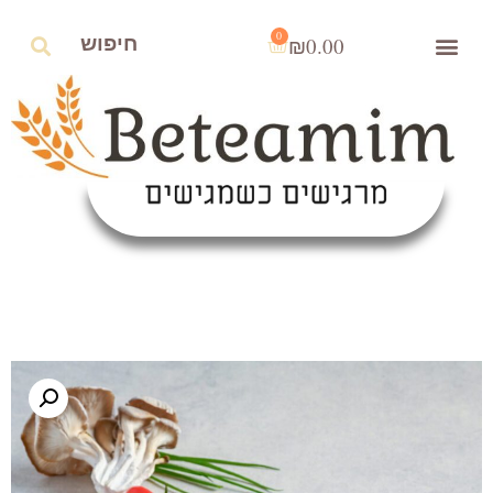
0
₪
0.00