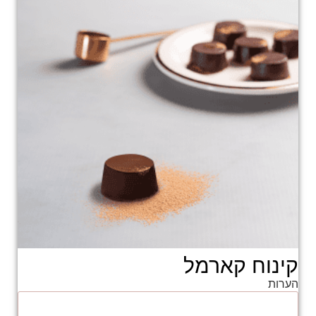
קינוח קארמל
הערות