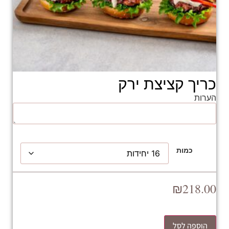
כריך קציצת ירק
הערות
כמות
₪
218.00
הוספה לסל