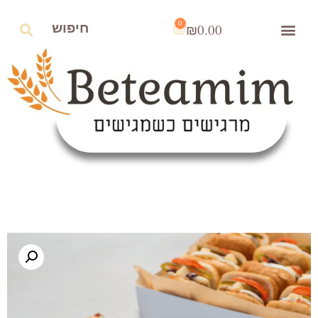
0
₪
0.00