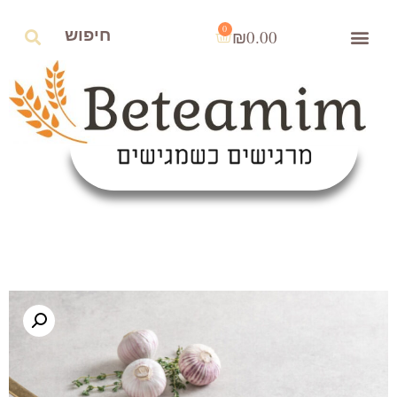
0
₪
0.00