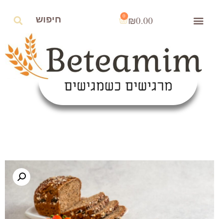
0
₪
0.00