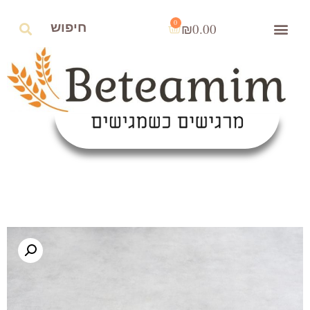
0
₪
0.00