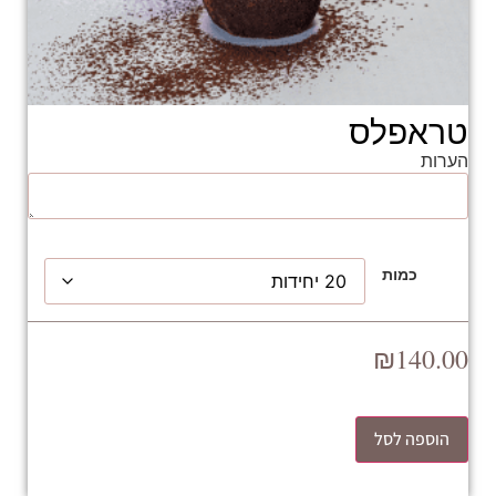
טראפלס
הערות
כמות
₪
140.00
הוספה לסל