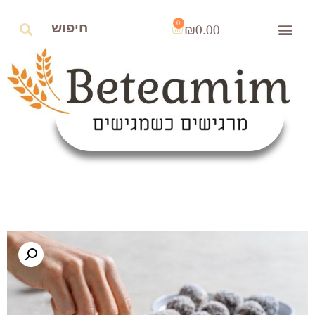
0
₪
0.00