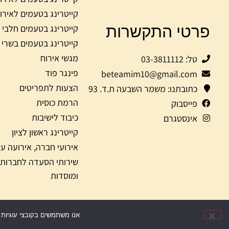
קייטרינג בטעמים לאירו
פרטי התקשרות
קייטרינג בטעמים חלבי
קייטרינג בטעמים בשרי
מגשי אירוח
טל: 03-3811112
פינגר פוד
beteamim10@gmail.com
הצעות לתפריטים
כתובתנו: משמר השבעה ת.ד. 93
הרמת כוסית
פייסבוק
כיבוד לישיבות
אינסטגרם
קייטרינג ראשון לציון
אירועי חברה, אירועה ע
שירותי הסעדה לחברות
ומוסדות
© כ
אנו משתמשים בקובצי עוגיות (Cookies) כדי להבטיח חוויית שימוש מיטבית באתר. המשך גלישה באתר מהווה הסכמה לשימו