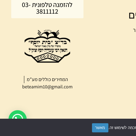
להזמנה טלפונית 03-
3811112
ם
ר
המחירים כוללים מע”מ
beteamim10@gmail.com
נשמח לעזור לכל שאלה?
מאשר