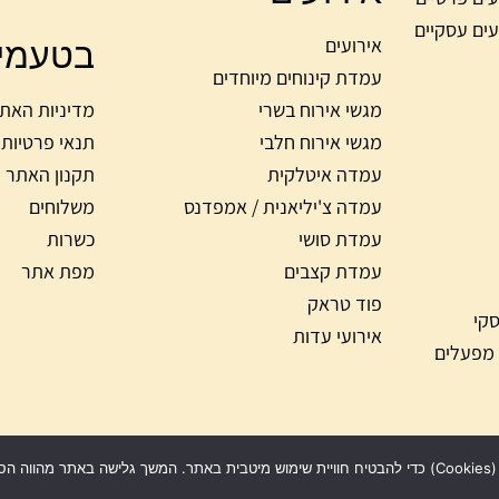
עים עסקיים
בטעמי
אירועים
עמדת קינוחים מיוחדים
מגשי אירוח בשרי
מדיניות האת
מגשי אירוח חלבי
תנאי פרטיות
עמדה איטלקית
תקנון האתר
עמדה צ'יליאנית / אמפדנס
משלוחים
עמדת סושי
כשרות
עמדת קצבים
מפת אתר
פוד טראק
סקי
אירועי עדות
 מפעלים
ל הזכויות שמורות לקייטרינג בטעמים 2020 | עוצב ע״י Yael’ke studio |
ש זה.