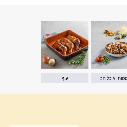
טות ואוכל חם
עוף