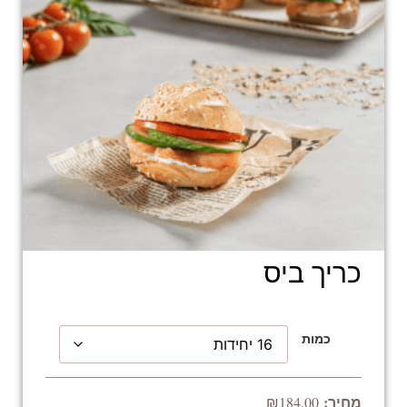
כריך ביס
כמות
₪
184.00