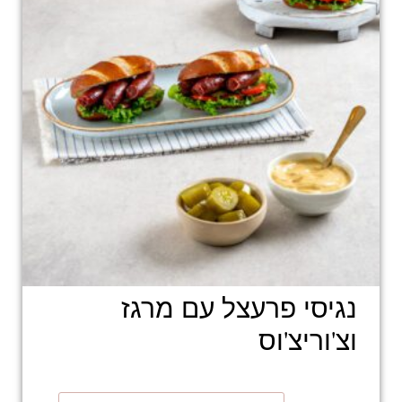
נגיסי פרעצל עם מרגז
וצ'וריצ'וס