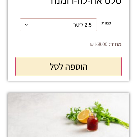
סלט אה-לה-רומנה
כמות
₪
168.00
הוספה לסל